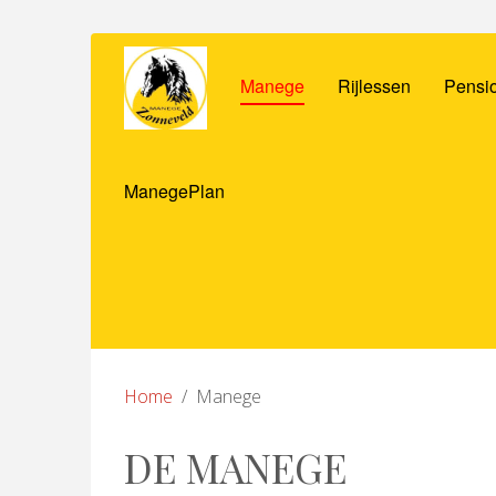
Manege
Rijlessen
Pensio
ManegePlan
Home
Manege
DE MANEGE