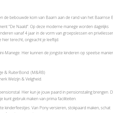
ten de bebouwde kom van Baarn aan de rand van het Baarnse 
nument “De Naald”. Op deze moderne manege worden dagelijks
nderen vanaf 4 jaar in de vorm van groepslessen en privélesse
ier terecht, ongeacht je leeftijd.
 Mini-Manege. Hier kunnen de jongste kinderen op speelse manie
ge & RuiterBond. (M&RB)
erk Welzijn & Veligheid.
pensionstal. Hier kun je jouw paard in pensionstaling brengen. 
e kunt gebruik maken van prima faciliteiten.
ste kinderfeestjes. Van Pony versieren, stokpaard maken, schat